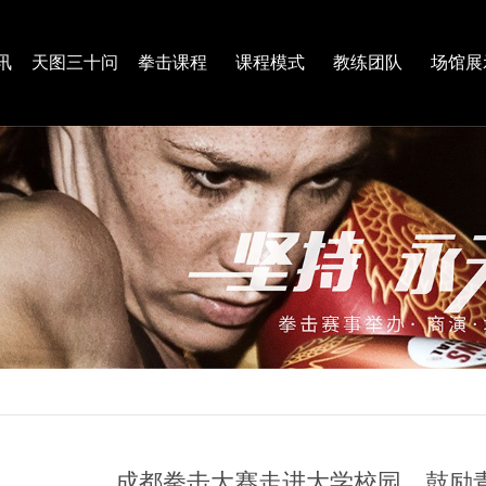
讯
天图三十问
拳击课程
课程模式
教练团队
场馆展
成都拳击大赛走进大学校园，鼓励