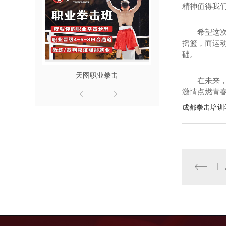
精神值得我
希望这
摇篮，而运
础。
天图职业拳击
成都青少
在未来
激情点燃青
成都拳击培训