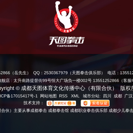
252866（岳先生） QQ：2530367979（天图拳击俱乐部） 电话：13551
舰店 : 太升南路提督街99号恒大广场负一楼002号 13551252866（客
pyright © 成都天图体育文化传播中心（有限合伙） 版
ICP备17015417号-1
网站地图
RSS
XML
城市分站
:
四川
成都
广汉
技术支持：
合伙）主要从事成都拳击 成都拳击馆 成都职业拳击俱乐部 成都少儿拳击