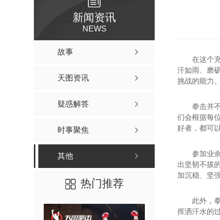
新闻资讯
NEWS
故事
在这个
汗如雨、磨
天图资讯
挑战的能力
疑惑解答
拳击并
们会根据每
好者，都可
时事聚焦
参加业
其他
出坚韧不拔
加沉稳、坚
热门推荐
此外，
挥洒汗水的