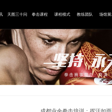
讯
天图三十问
拳击课程
课程模式
教练团队
场馆展
成都业余拳击培训：挥汗如雨