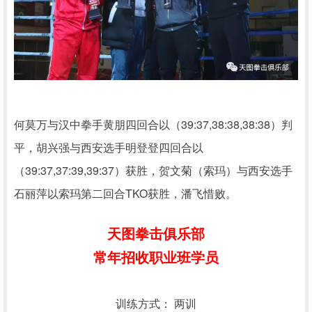
39:37,38:38,38:38
何莫万与汉中拳手黄朋四回合以（
）判
平，胡兴强与西安选手明登登四回合以
39:37,37:39,39:37
（
）获胜，贺文菊（索玛）与西安选手
TKO
石丽萍以索玛第二回合
获胜，潘飞惜败。
天图拳击俱乐部
常年招收职业班学员
训练方式： 两训