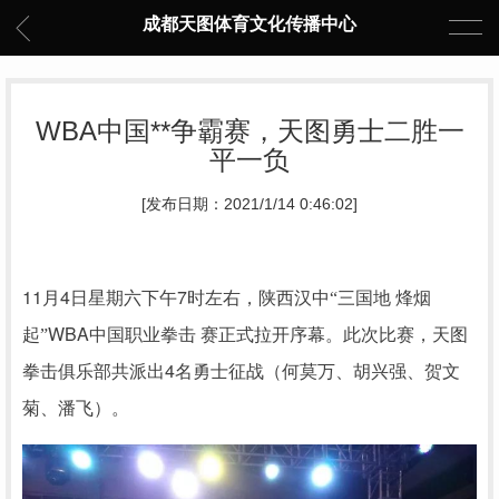
成都天图体育文化传播中心
WBA中国**争霸赛，天图勇士二胜一
平一负
[发布日期：2021/1/14 0:46:02]
11
4
7
月
日星期六下午
时左右，陕西汉中“三国地
烽烟
WBA
起”
中国职业拳击 赛正式拉开序幕。此次比赛，天图
4
拳击俱乐部共派出
名勇士征战（何莫万、胡兴强、贺文
菊、潘飞）。