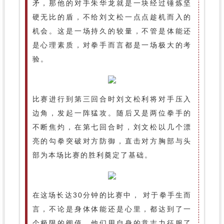
矛，那他的对手朱华龙就是一块经过锤炼坚
硬无比的盾，不给刘文松一点点趁机而入的
机会。这是一场持久的较量，不管是体能还
是心理素质，对拳手而言都是一场极大的考
验。
比赛进行到第三回合时刘文松利将对手压入
边角，发起一阵猛攻。随后又是两位拳手的
不断焦灼，在第七回合时，刘文松以几个漂
亮的勾拳突破对方防御，直击对方胸部与头
部为本场比赛的胜利奠定了基础。
在这场长达30分钟的比赛中， 对于拳手生而
言，不论是身体体能还是心里，都达到了一
个极限的阀值，他们用自身的意志力征服了