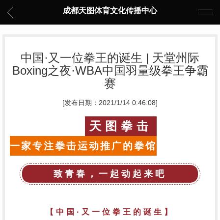
成都天图体育文化传播中心
中国·又一位拳王的诞生 | 天堂州际
Boxing之夜·WBA中国羽量级拳王争霸
赛
[发布日期：2021/1/14 0:46:08]
天图拳击
一家专注拳击运动推广的拳馆
致青春，一起动起来吧
【中国·又一位拳王的诞生】