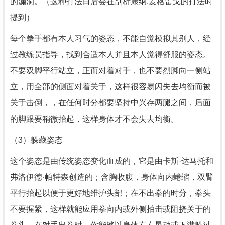
的漏洞。（这种打法日后会在剖析康纳.麦格雷戈的打法时
提到）
每个拳手都有本人习气的姿态，不能自觉模拟其别人，经
过教练员指导，找到合适本人并且本人觉得舒服的姿态。
不要双脚平行站立，正而对着对手，也不要烈脚向一侧站
立，用全部的侧面对着关于，这样很容易闪失去均衡而被
关于击倒，，在任何时分都要坚持中兴存两腿之间，后面
的脚跟要稍微抬起，这样身体才不会失去均衡。
（3）躲藏姿态
这个姿态是由传统姿态变化血成的，它是由卡斯·达马托和
弗洛伊德·帕特森创造的；含胸收腹，身体向内蜷缩，双臂
平行抬起以便于更好地维护头部；在不出拳的时分，拳头
不要握紧，这样就能应用拳向内或外侧拍击或阻挠关于的