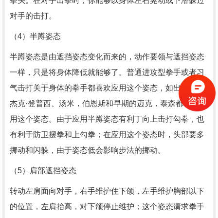
拳头。在对手出拳时，你能够以身体左右晃动或下潜躲过
对手的击打。
（4）半蹲姿态
半蹲姿态是由遮挡姿态变化而来的，动作要领与遮挡姿态
一样，只是将身体降低就能够了。普通进攻型拳手或者习
气击打关于身体的拳手都喜欢应用这个姿态，如出名拳手
杰克·登普西、汤米，伯恩斯和早期的迈克，泰森都喜欢应
用这个姿态。由于应用半蹲姿态有利丁向上击打勾拳，也
有利于防卫摆拳和上勾拳；在应用这个姿态时，头部要多
挪动和闪躲，由于姿态低会影响步法的挪动。
（5）肩部遮挡姿态
转动左肩面向对手，右手维护住下颌，左手维护胸部以下
的位置，左肩抬高，对下颌停止维护；这个姿态请求拳手