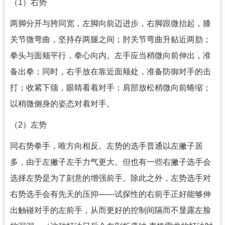
（1）右势
两脚分开与胯同宽，左脚向前迈进步，右脚跟微抬起，膝
关节微弯曲，坚持存两腿之间；肘关节弯曲升贴近两肋；
拳头与面颊平行，拳心向内。左手应当稍微向前伸出，准
备出拳；同时，右手放在靠近面颊处，准备防御对手的击
打；收紧下颌，眼睛看着对手；肩部放松稍微向前蜷缩；
以稍微侧身的姿态对着对手。
（2）左势
同右势拳手，唯方向相反。左势的选手普通以左撇子居
多，由于左撇子左手力气更大。但也有一些右撇子选手会
选择左势是为了刻意的增强前手。除此之外，左势选手对
右势选手会有先天的压抑——试探性的右前手正好能够伸
出触碰对手的左前手，从而更好的控制间隔而不显露左脸