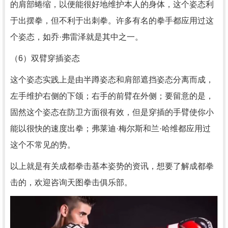
的肩部蜷缩，以便能很好地维护本人的身体，这个姿态利
于出摆拳，但不利于出刺拳。许多有名的拳手都应用过这
个姿态，如乔·弗雷泽就是其中之一。
（6）双臂穿插姿态
这个姿态实践上是由半蹲姿态和肩部遮挡姿态分离而成，
左手维护右侧的下颌；右手的前臂在外侧；要留意的是，
固然这个姿态在防卫方面很有效，但是穿插的手臂使你小
能以很快的速度出拳；弗莱迪·梅尔斯和兰·哈维都应用过
这个不常见的势。
以上就是有关
成都拳击
基本姿势的资讯，想要了解成都拳
击的，欢迎咨询
天图拳击俱乐部
。