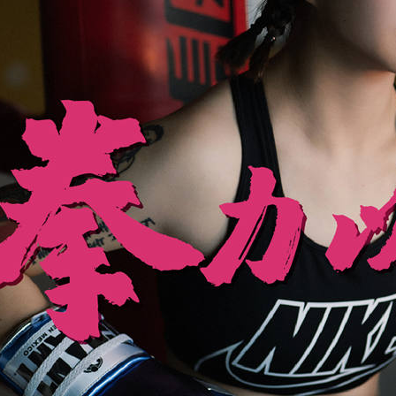
儿拳击
天图业余拳击