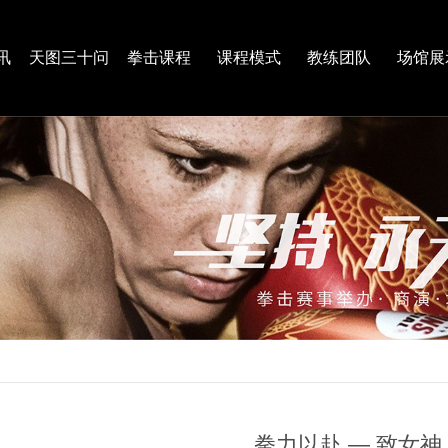
讯
天图三十问
拳击课程
课程模式
教练团队
场馆展
拳力以赴 — 致女神