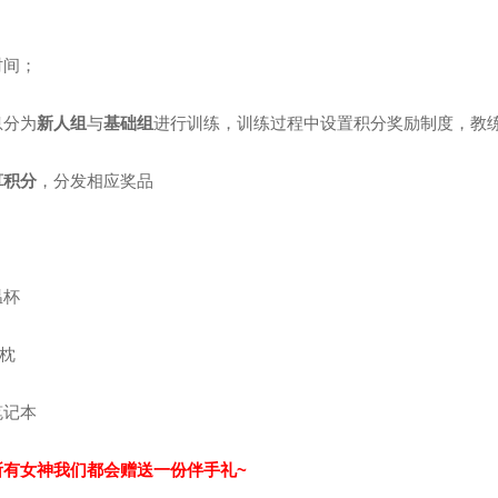
时间；
息分为
新人组
与
基础组
进行训练，训练过程中设置积分奖励制度，教
算积分
，分发相应奖品
温杯
形枕
笔记本
所有女神我们都会赠送一份伴手礼
~